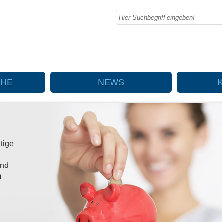
CHE
NEWS
tige
d
und
m