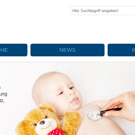
CHE
NEWS
n
tung
tz,